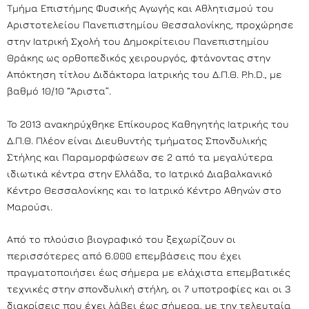
Τμήμα Επιστήμης Φυσικής Αγωγής και Αθλητισμού του
Αριστοτελείου Πανεπιστημίου Θεσσαλονίκης, προχώρησε
στην Ιατρική Σχολή του Δημοκρίτειου Πανεπιστημίου
Θράκης ως ορθοπεδικός χειρουργός, φτάνοντας στην
Απόκτηση τίτλου Διδάκτορα Ιατρικής του Δ.Π.Θ. P.h.D., με
βαθμό 10/10 “Άριστα”.
To 2013 ανακηρύχθηκε Επίκουρος Καθηγητής Ιατρικής του
Δ.Π.Θ. Πλέον είναι Διευθυντής τμήματος Σπονδυλικής
Στήλης και Παραμορφώσεων σε 2 από τα μεγαλύτερα
ιδιωτικά κέντρα στην Ελλάδα, το Ιατρικό Διαβαλκανικό
Κέντρο Θεσσαλονίκης και το Ιατρικό Κέντρο Αθηνών στο
Μαρούσι.
Από το πλούσιο βιογραφικό του ξεχωρίζουν οι
περισσότερες από 6.000 επεμβάσεις που έχει
πραγματοποιήσει έως σήμερα με ελάχιστα επεμβατικές
τεχνικές στην σπονδυλική στήλη, οι 7 υποτροφίες και οι 3
διακρίσεις που έχει λάβει έως σήμερα, με την τελευταία