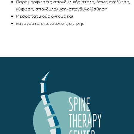
Παραμορφώσεις σπονδυλικής στήλη, όπως σκολίωση,
κύφωση, σπονδυλόλυση-σπονδυλολίσθηση
Μεσοστατικούς όγκους και
κατάγματα σπονδυλικής στήλης